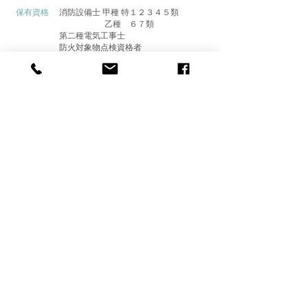
保有資格
消防設備士 甲種 特１２３４５類
乙種 ６７類
第二種電気工事士
防火対象物点検資格者
建築設備検査員
特定建築調査員
防火設備検査員
防災士
自家用発電設備専門技術者
蓄電池設備整備資格者
赤外線建物診断技術士
​ 防災管理点検資格者
加入団体
埼玉県消防設備組合
日本消火器工業会
​ 日本シヤッター・ドア協会
​ 幸手市商工会
加入保険
消防設備業総合保険
AIG損害保険
取引銀行
埼玉りそな銀行 武蔵野銀行
埼玉縣信用金庫 川口信用金庫