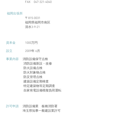
FAX
047-321-4040
福岡出張所
〒815-0031
福岡県福岡市南区
清水3-9-21
資本金
1000万円
設立
2009年 6月
事業内容
消防設備保守点検
消防設備新設・改修
防火設備点検
防火対象物点検
防災管理点検
建築設備定期検査
特定建築物等定期調査
自家発電設備模擬負荷運転
​
許可申請
消防設備業 板橋消防署
埼玉県知事一般建設業許可