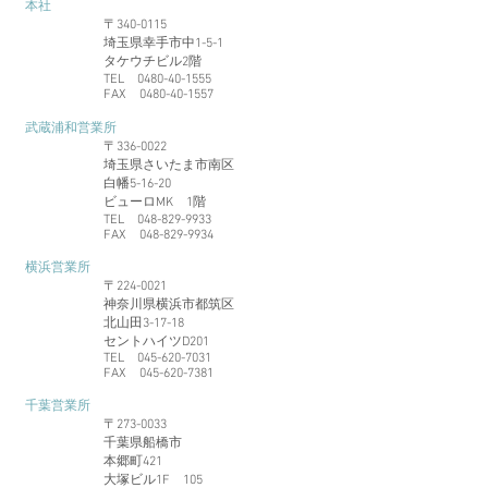
本社
〒340-0115
埼玉県幸手市中1-5-1
タケウチビル2階
TEL
0480-40-1555
FAX
0480-40-1557
武蔵浦和営業所
〒336-0022
埼玉県さいたま市南区
白幡5-16-20
ビューロMK 1階
TEL
048-829-9933
FAX
048-829-9934
横浜営業所
〒224-0021
神奈川県横浜市都筑区
北山田3-17-18
セントハイツD201
TEL
045-620-7031
FAX
045-620-7381
千葉営業所
〒273-0033
千葉県船橋市
本郷町421
大塚ビル1F 105