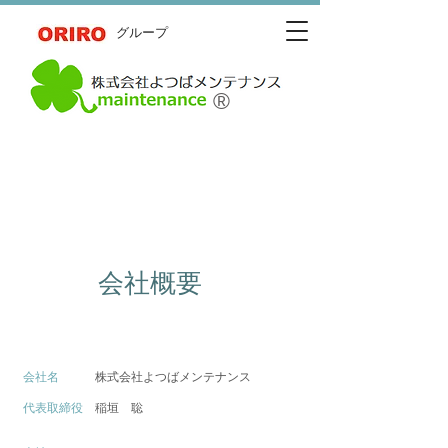
​グループ
®
​About our company
会社概要
​About our
company
会社名
株式会社よつばメンテナンス
代表取締役
稲垣 聡