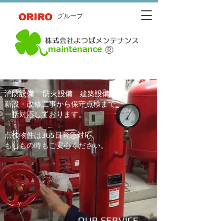
​グループ
®
消防設備 防火設備 建築設備
新設・改修工事から保守点検まで、
一括対応しております。
点検物件は365日緊急対応。
もしもの時もご安心ください。
OUR SERVICE