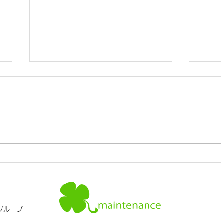
コラ
コラム：消火器について②
グループ