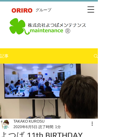
​グループ
®
記事
TAKAKO KUROSU
2020年6月5日
読了時間: 1分
よつば 11th BIRTHDAY